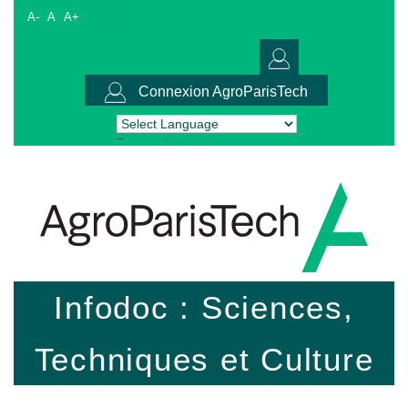
A-
A
A+
Connexion AgroParisTech
Powered by
Translate
Infodoc : Sciences,
Techniques et Culture