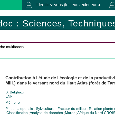
Identifiez-vous (lecteurs extérieurs)
doc : Sciences, Techniques
Contribution à l'étude de l'écologie et de la productiv
Mill.) dans le versant nord du Haut Atlas (forêt de Ta
B. Belghazi
ENFI
Mémoire
Pinus halepensis
;
Sylviculture
;
Facteur du milieu
;
Relation plante
;
Classification
;
Analyse de données
;
Maroc
;
Afrique du Nord
CROI