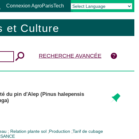
Connexion AgroParisTech
Powered by
Translate
 et Culture
RECHERCHE AVANCÉE
ité du pin d'Alep (Pinus halepensis
mga)
 eau
;
Relation plante sol
;
Production
;
Tarif de cubage
SSANCE