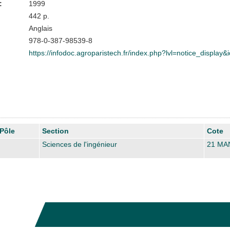
:
1999
442 p.
Anglais
978-0-387-98539-8
https://infodoc.agroparistech.fr/index.php?lvl=notice_display
Pôle
Section
Cote
Sciences de l'ingénieur
21 MA