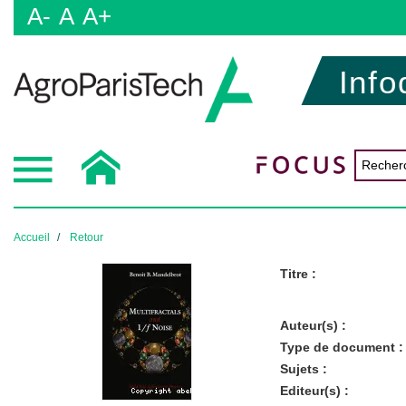
A-
A
A+
Info
Accueil
Retour
Titre :
Auteur(s) :
Type de document :
Sujets :
Editeur(s) :