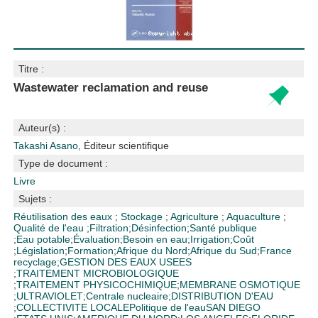
Titre :
Wastewater reclamation and reuse
Auteur(s) :
Takashi Asano
, Éditeur scientifique
Type de document :
Livre
Sujets :
Réutilisation des eaux
;
Stockage
;
Agriculture
;
Aquaculture
;
Qualité de l'eau
;
Filtration
;
Désinfection
;
Santé publique
;
Eau potable
;
Évaluation
;
Besoin en eau
;
Irrigation
;
Coût
;
Législation
;
Formation
;
Afrique du Nord
;
Afrique du Sud
;
France
recyclage
;
GESTION DES EAUX USEES
;
TRAITEMENT MICROBIOLOGIQUE
;
TRAITEMENT PHYSICOCHIMIQUE
;
MEMBRANE OSMOTIQUE
;
ULTRAVIOLET
;
Centrale nucleaire
;
DISTRIBUTION D'EAU
;
COLLECTIVITE LOCALE
Politique de l'eau
SAN DIEGO