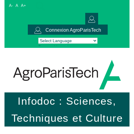
A-
A
A+
Connexion AgroParisTech
Powered by
Translate
Infodoc : Sciences,
Techniques et Culture