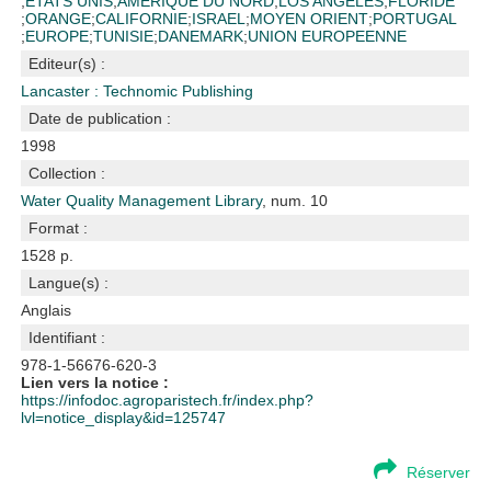
;
ETATS UNIS
;
AMERIQUE DU NORD
;
LOS ANGELES
;
FLORIDE
;
ORANGE
;
CALIFORNIE
;
ISRAEL
;
MOYEN ORIENT
;
PORTUGAL
;
EUROPE
;
TUNISIE
;
DANEMARK
;
UNION EUROPEENNE
Editeur(s) :
Lancaster : Technomic Publishing
Date de publication :
1998
Collection :
Water Quality Management Library
, num. 10
Format :
1528 p.
Langue(s) :
Anglais
Identifiant :
978-1-56676-620-3
Lien vers la notice :
https://infodoc.agroparistech.fr/index.php?
lvl=notice_display&id=125747
Réserver