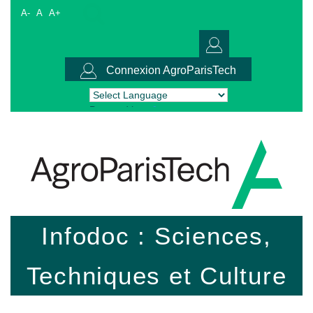
A-
A
A+
Connexion AgroParisTech
Powered by
Translate
Infodoc : Sciences,
Techniques et Culture