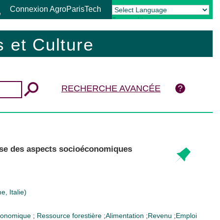
Connexion AgroParisTech
Powered by
Translate
 et Culture
RECHERCHE AVANCÉE
lyse des aspects socioéconomiques
, Italie)
économique
;
Ressource forestière
;
Alimentation
;
Revenu
;
Emploi