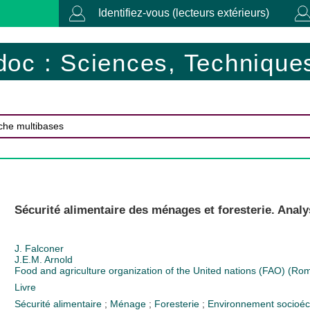
Identifiez-vous (lecteurs extérieurs)
doc : Sciences, Techniques
Sécurité alimentaire des ménages et foresterie. Ana
J. Falconer
J.E.M. Arnold
Food and agriculture organization of the United nations (FAO) (Rome
Livre
Sécurité alimentaire
;
Ménage
;
Foresterie
;
Environnement socio