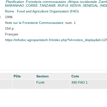
;
Planification
;
Foresterie communautaire
;
Afrique occidentale
;
Zamb
MARANHAO
;
COREE
;
TANZANIE
;
RUFIJI
;
KENYA
;
SENEGAL
;
IND
Rome : Food and Agriculture Organization (FAO)
:
1996
Note sur la Foresterie Communautaire
, num. 1
154 p.
Français
https://infodoc.agroparistech.fr/index.php?lvl=notice_display&id=1
Pôle
Section
Cote
Forêt
490 FAO 1