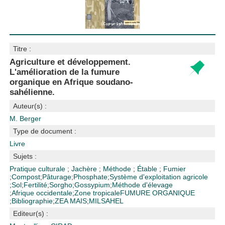
Titre :
Agriculture et développement.
L'amélioration de la fumure
organique en Afrique soudano-
sahélienne.
Auteur(s) :
M. Berger
Type de document :
Livre
Sujets :
Pratique culturale
;
Jachère
;
Méthode
;
Étable
;
Fumier
;
Compost
;
Pâturage
;
Phosphate
;
Système d'exploitation agricole
;
Sol
;
Fertilité
;
Sorgho
;
Gossypium
;
Méthode d'élevage
;
Afrique occidentale
;
Zone tropicale
FUMURE ORGANIQUE
;
Bibliographie
;
ZEA MAIS
;
MIL
SAHEL
Editeur(s) :