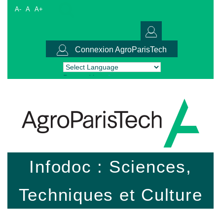
A-
A
A+
Connexion AgroParisTech
Powered by
Translate
Infodoc : Sciences,
Techniques et Culture