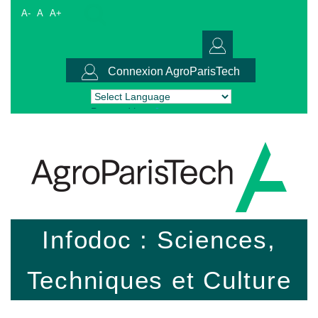
A-
A
A+
Connexion AgroParisTech
Powered by
Translate
Infodoc : Sciences,
Techniques et Culture