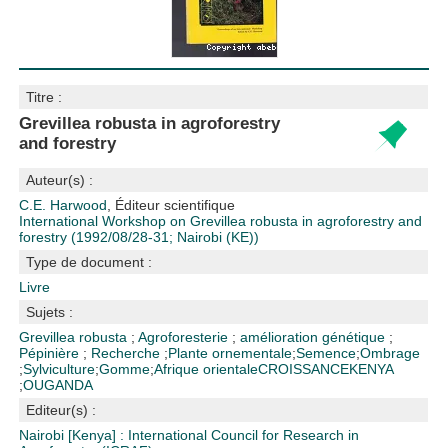
Titre :
Grevillea robusta in agroforestry
and forestry
Auteur(s) :
C.E. Harwood
, Éditeur scientifique
International Workshop on Grevillea robusta in agroforestry and
forestry (1992/08/28-31; Nairobi (KE))
Type de document :
Livre
Sujets :
Grevillea robusta
;
Agroforesterie
;
amélioration génétique
;
Pépinière
;
Recherche
;
Plante ornementale
;
Semence
;
Ombrage
;
Sylviculture
;
Gomme
;
Afrique orientale
CROISSANCE
KENYA
;
OUGANDA
Editeur(s) :
Nairobi [Kenya] : International Council for Research in