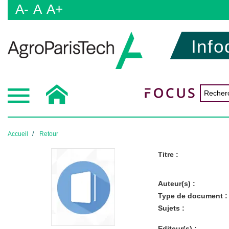
A-
A
A+
Info
Accueil
Retour
Titre :
Auteur(s) :
Type de document :
Sujets :
Editeur(s) :