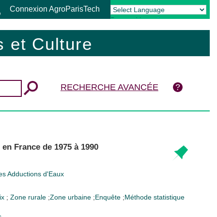
Connexion AgroParisTech
Powered by
Translate
 et Culture
RECHERCHE AVANCÉE
 en France de 1975 à 1990
des Adductions d'Eaux
rix
;
Zone rurale
;
Zone urbaine
;
Enquête
;
Méthode statistique
s