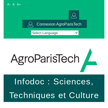
A-
A
A+
Connexion AgroParisTech
Powered by
Translate
Infodoc : Sciences,
Techniques et Culture