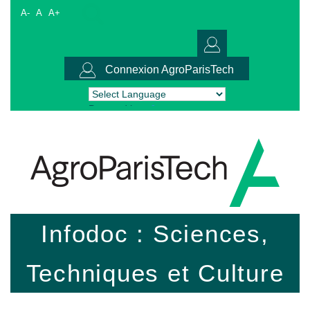
A-
A
A+
Connexion AgroParisTech
Powered by
Translate
Infodoc : Sciences,
Techniques et Culture