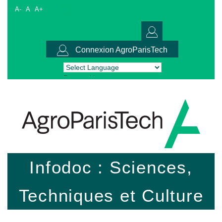
A-
A
A+
Connexion AgroParisTech
Powered by
Translate
Infodoc : Sciences,
Techniques et Culture