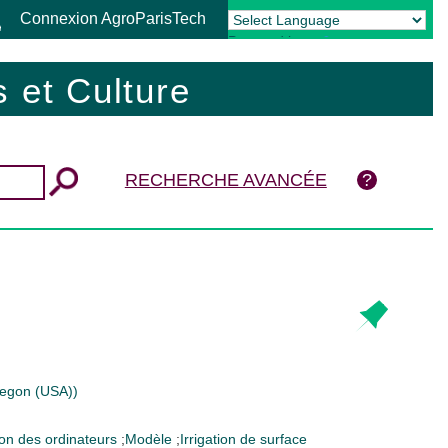
Connexion AgroParisTech
Powered by
Translate
 et Culture
RECHERCHE AVANCÉE
Oregon (USA))
ion des ordinateurs
;
Modèle
;
Irrigation de surface