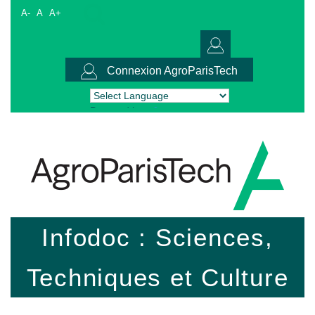
A-
A
A+
Connexion AgroParisTech
Powered by
Translate
Infodoc : Sciences,
Techniques et Culture