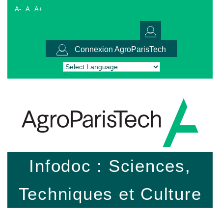
A-
A
A+
Connexion AgroParisTech
Powered by
Translate
Infodoc : Sciences,
Techniques et Culture