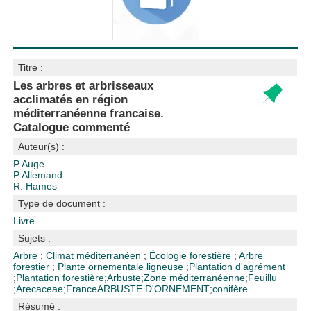
Titre :
Les arbres et arbrisseaux
acclimatés en région
méditerranéenne francaise.
Catalogue commenté
Auteur(s) :
P Auge
P Allemand
R. Hames
Type de document :
Livre
Sujets :
Arbre
;
Climat méditerranéen
;
Écologie forestière
;
Arbre
forestier
;
Plante ornementale ligneuse
;
Plantation d'agrément
;
Plantation forestière
;
Arbuste
;
Zone méditerranéenne
;
Feuillu
;
Arecaceae
;
France
ARBUSTE D'ORNEMENT
;
conifère
Résumé :