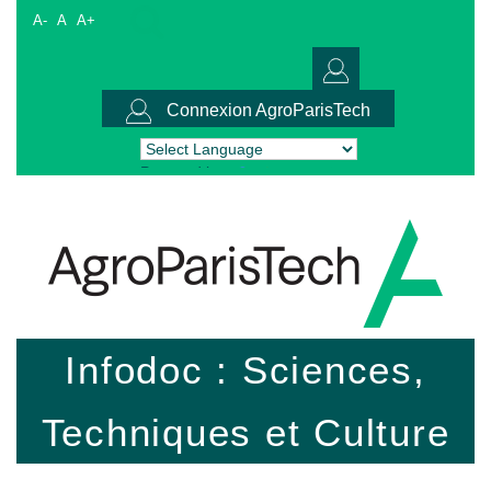
A-
A
A+
Connexion AgroParisTech
Powered by
Translate
Infodoc : Sciences,
Techniques et Culture