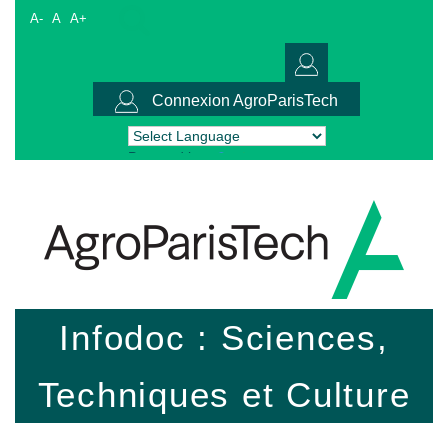
A-
A
A+
Connexion AgroParisTech
Powered by
Translate
Infodoc : Sciences,
Techniques et Culture