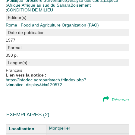
;
Politique forestière
;
Surveillance
;
Analyse des coûts
;
Espèce
;
Afrique
;
Afrique au sud du Sahara
Boisement
;
CONDITION DE MILIEU
Editeur(s) :
Rome : Food and Agriculture Organization (FAO)
Date de publication :
1977
Format :
353 p.
Langue(s) :
Français
Lien vers la notice :
https://infodoc.agroparistech.fr/index.php?
lvl=notice_display&id=120572
Réserver
EXEMPLAIRES (2)
Liste des exemplaires
Montpellier