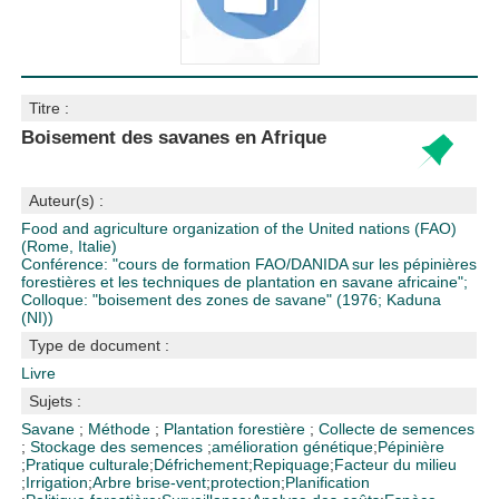
Titre :
Boisement des savanes en Afrique
Auteur(s) :
Food and agriculture organization of the United nations (FAO)
(Rome, Italie)
Conférence: "cours de formation FAO/DANIDA sur les pépinières
forestières et les techniques de plantation en savane africaine";
Colloque: "boisement des zones de savane" (1976; Kaduna
(NI))
Type de document :
Livre
Sujets :
Savane
;
Méthode
;
Plantation forestière
;
Collecte de semences
;
Stockage des semences
;
amélioration génétique
;
Pépinière
;
Pratique culturale
;
Défrichement
;
Repiquage
;
Facteur du milieu
;
Irrigation
;
Arbre brise-vent
;
protection
;
Planification