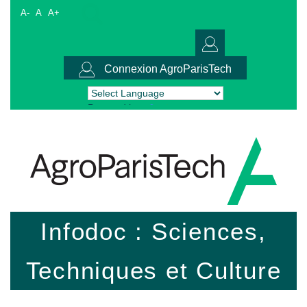
A-
A
A+
Connexion AgroParisTech
Powered by
Translate
Infodoc : Sciences,
Techniques et Culture