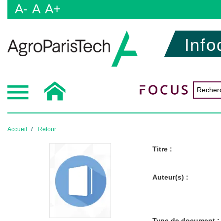
A-
A
A+
Info
Accueil
Retour
Titre :
Auteur(s) :
Type de document :