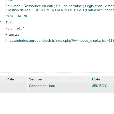
Eau usée
;
Ressource en eau
;
Eau souterraine
;
Législation
;
Amén
;
Gestion de l'eau
;
REGLEMENTATION DE L'EAU
;
Plan d'occupation
Paris : IAURIF
:
1979
75 p., ref.: *
Français
https://infodoc.agroparistech.fr/index.php?lvl=notice_display&id=1
Pôle
Section
Cote
Gestion de l'eau
350 BOY