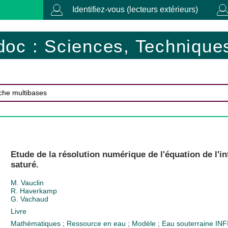
Identifiez-vous (lecteurs extérieurs)
doc : Sciences, Techniques
Etude de la résolution numérique de l'équation de l'in
saturé.
M. Vauclin
R. Haverkamp
G. Vachaud
Livre
Mathématiques
;
Ressource en eau
;
Modèle
;
Eau souterraine
INF