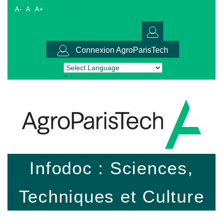
A-
A
A+
Connexion AgroParisTech
Powered by
Translate
Infodoc : Sciences,
Techniques et Culture