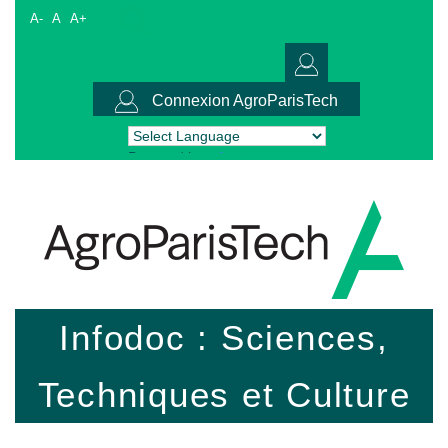
A-
A
A+
Connexion AgroParisTech
Powered by
Translate
Infodoc : Sciences,
Techniques et Culture