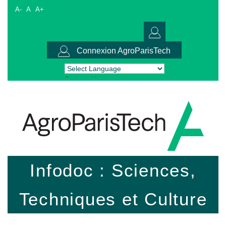
A-
A
A+
Connexion AgroParisTech
Powered by
Translate
Infodoc : Sciences,
Techniques et Culture