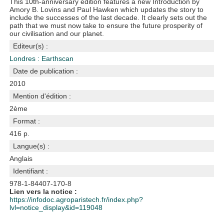
This 10th-anniversary edition features a new Introduction by
Amory B. Lovins and Paul Hawken which updates the story to
include the successes of the last decade. It clearly sets out the
path that we must now take to ensure the future prosperity of
our civilisation and our planet.
Editeur(s) :
Londres : Earthscan
Date de publication :
2010
Mention d'édition :
2ème
Format :
416 p.
Langue(s) :
Anglais
Identifiant :
978-1-84407-170-8
Lien vers la notice :
https://infodoc.agroparistech.fr/index.php?
lvl=notice_display&id=119048