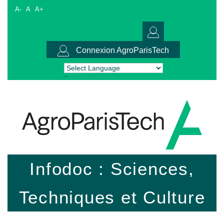
A-
A
A+
Connexion AgroParisTech
Powered by
Translate
Infodoc : Sciences,
Techniques et Culture