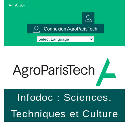
A-
A
A+
Connexion AgroParisTech
Powered by
Translate
Infodoc : Sciences,
Techniques et Culture