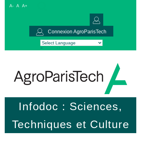
A-
A
A+
Connexion AgroParisTech
Powered by
Translate
Infodoc : Sciences,
Techniques et Culture