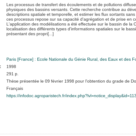
Les processus de transfert des écoulements et de pollutions diffuses 
physiques des bassins versants. Cette recherche contribue au déve
descriptions spatiale et temporelle, et estimer les flux sortants s
ces processus repose sur sa capacité d'agrégation et de prise en co
L'application des modélisations a été effectuée sur le bassin de la
localisation des différents types d'informations spatiales sur le ba
présentant des propri[...]
Paris [France] : Ecole Nationale du Génie Rural, des Eaux et des
:
1998
291 p.
Thèse présentée le 09 février 1998 pour l'obtention du grade de D
Français
https://infodoc.agroparistech.fr/index.php?lvl=notice_display&id=1