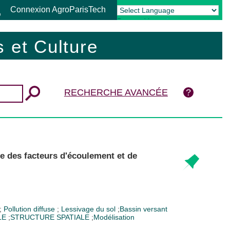
Connexion AgroParisTech
Powered by
Translate
 et Culture
RECHERCHE AVANCÉE
e des facteurs d'écoulement et de
;
Pollution diffuse
;
Lessivage du sol
;
Bassin versant
LE
;
STRUCTURE SPATIALE
;
Modélisation