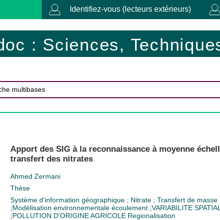
Identifiez-vous (lecteurs extérieurs)
doc : Sciences, Techniques
Apport des SIG à la reconnaissance à moyenne échell
transfert des nitrates
Ahmed Zermani
Thèse
Système d'information géographique
;
Nitrate
;
Transfert de masse
;
Modélisation environnementale
écoulement
;
VARIABILITE SPATIA
;
POLLUTION D'ORIGINE AGRICOLE
Regionalisation