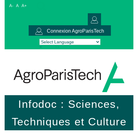
A-
A
A+
Connexion AgroParisTech
Powered by
Translate
Infodoc : Sciences,
Techniques et Culture