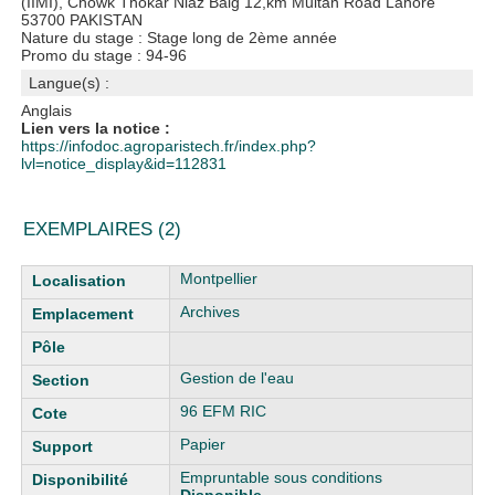
(IIMI), Chowk Thokar Niaz Baig 12,km Multan Road Lahore
53700 PAKISTAN
Nature du stage : Stage long de 2ème année
Promo du stage : 94-96
Langue(s) :
Anglais
Lien vers la notice :
https://infodoc.agroparistech.fr/index.php?
lvl=notice_display&id=112831
EXEMPLAIRES (2)
Liste des exemplaires
Montpellier
Archives
Gestion de l'eau
96 EFM RIC
Papier
Empruntable sous conditions