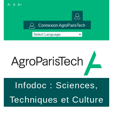
A-
A
A+
Connexion AgroParisTech
Powered by
Translate
Infodoc : Sciences,
Techniques et Culture