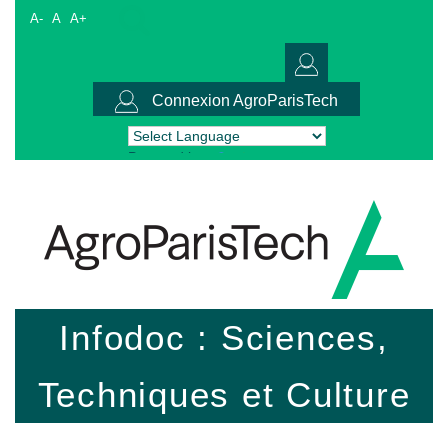
A-
A
A+
Connexion AgroParisTech
Powered by
Translate
Infodoc : Sciences,
Techniques et Culture