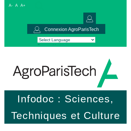
A-
A
A+
Connexion AgroParisTech
Powered by
Translate
Infodoc : Sciences,
Techniques et Culture