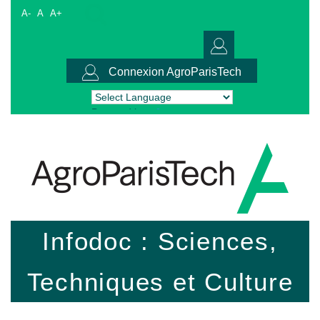
A-
A
A+
Connexion AgroParisTech
Powered by
Translate
Infodoc : Sciences,
Techniques et Culture