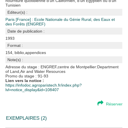
nourriture quotidienne d'un Californien, d'un Egyptien ou d'un
Tunisien
Editeur(s) :
Paris [France] : Ecole Nationale du Génie Rural, des Eaux et
des Forêts (ENGREF)
Date de publication :
1993
Format :
154, biblio,appendices
Note(s) :
Adresse du stage : ENGREF,centre de Montpellier:Department
of Land,Air and Water Resources
Promo du stage : 91-93
Lien vers la notice :
https://infodoc.agroparistech.fr/index.php?
lvl=notice_display&id=108407
Réserver
EXEMPLAIRES (2)