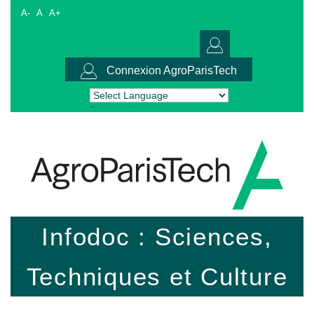
A-
A
A+
Connexion AgroParisTech
Powered by
Translate
Infodoc : Sciences,
Techniques et Culture