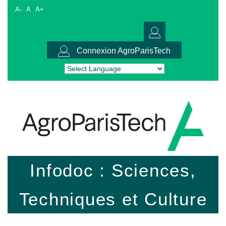
A-
A
A+
Connexion AgroParisTech
Powered by
Translate
Infodoc : Sciences,
Techniques et Culture