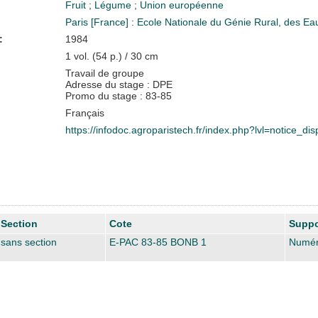
Fruit
;
Légume
;
Union européenne
Paris [France] : Ecole Nationale du Génie Rural, des E
:
1984
1 vol. (54 p.) / 30 cm
Travail de groupe
Adresse du stage : DPE
Promo du stage : 83-85
Français
https://infodoc.agroparistech.fr/index.php?lvl=notice_d
Section
Cote
Suppo
sans section
E-PAC 83-85 BONB 1
Numér