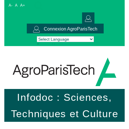
A-
A
A+
Connexion AgroParisTech
Powered by
Translate
Infodoc : Sciences,
Techniques et Culture