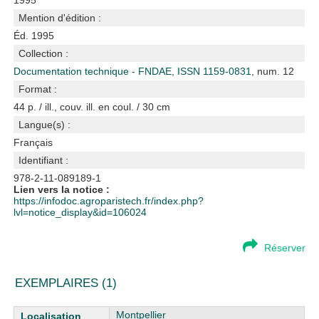
1995
Mention d'édition :
Éd. 1995
Collection :
Documentation technique - FNDAE, ISSN 1159-0831
, num. 12
Format :
44 p. / ill., couv. ill. en coul. / 30 cm
Langue(s) :
Français
Identifiant :
978-2-11-089189-1
Lien vers la notice :
https://infodoc.agroparistech.fr/index.php?
lvl=notice_display&id=106024
Réserver
EXEMPLAIRES (1)
Liste des exemplaires
Montpellier