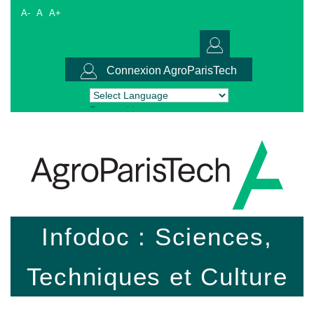
A-
A
A+
Connexion AgroParisTech
Powered by
Translate
Infodoc : Sciences,
Techniques et Culture