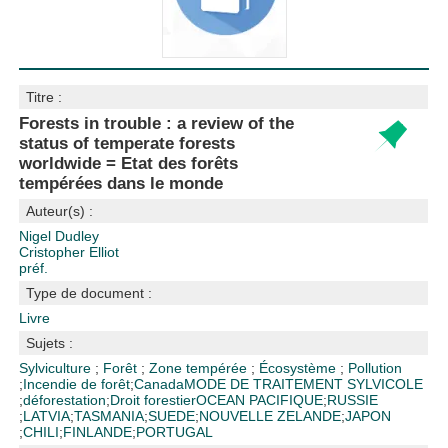
Titre :
Forests in trouble : a review of the
status of temperate forests
worldwide = Etat des forêts
tempérées dans le monde
Auteur(s) :
Nigel Dudley
Cristopher Elliot
préf.
Type de document :
Livre
Sujets :
Sylviculture
;
Forêt
;
Zone tempérée
;
Écosystème
;
Pollution
;
Incendie de forêt
;
Canada
MODE DE TRAITEMENT SYLVICOLE
;
déforestation
;
Droit forestier
OCEAN PACIFIQUE
;
RUSSIE
;
LATVIA
;
TASMANIA
;
SUEDE
;
NOUVELLE ZELANDE
;
JAPON
;
CHILI
;
FINLANDE
;
PORTUGAL