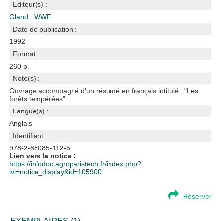
Editeur(s) :
Gland : WWF
Date de publication :
1992
Format :
260 p.
Note(s) :
Ouvrage accompagné d'un résumé en français intitulé : "Les
forêts tempérées"
Langue(s) :
Anglais
Identifiant :
978-2-88085-112-5
Lien vers la notice :
https://infodoc.agroparistech.fr/index.php?
lvl=notice_display&id=105900
Réserver
EXEMPLAIRES (1)