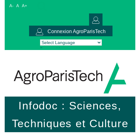
A-
A
A+
Connexion AgroParisTech
Powered by
Translate
Infodoc : Sciences,
Techniques et Culture