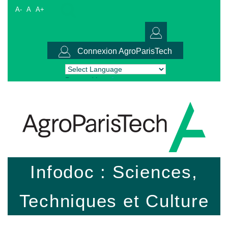
A-
A
A+
Connexion AgroParisTech
Powered by
Translate
Infodoc : Sciences,
Techniques et Culture