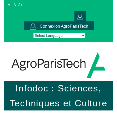
A-
A
A+
Connexion AgroParisTech
Powered by
Translate
Infodoc : Sciences,
Techniques et Culture