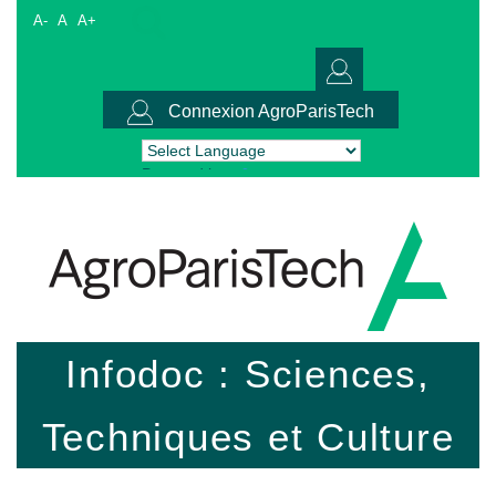
A-
A
A+
Connexion AgroParisTech
Powered by
Translate
Infodoc : Sciences,
Techniques et Culture