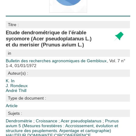
Titre :
Etude dendrométrique de l'érable
sycomore (Acer pseudoplatanus L.)
et du merisier (Prunus avium L.)
in
Bulletin des recherches agronomiques de Gembloux
, Vol. 7 n°
1-4, 01/01/1972
Auteur(s) :
K. In
J. Rondeux
André Thill
Type de document :
Article
Sujets :
Dendrométrie
;
Croissance
;
Acer pseudoplatanus
;
Prunus
avium
5 (Mesures forestières : Accroissement, évolution et
structure des peuplements. Arpentage et cartographie)
HAUTEUR DOMINANTE
;
CIRCONFERENCE