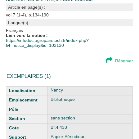
Article en page(s) :
vol.7 (1-4), p.134-190
Langue(s) :
Français
Lien vers la notice :
https://infodoc.agroparistech.fr/index.php?
lvl=notice_display&id=103130
Réserver
EXEMPLAIRES (1)
Liste des exemplaires
Nancy
Bibliothèque
sans section
Br.4.433
Papier Périodique