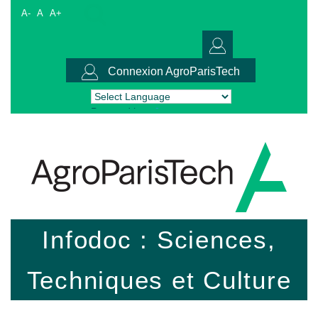
A-
A
A+
Connexion AgroParisTech
Powered by
Translate
Infodoc : Sciences,
Techniques et Culture