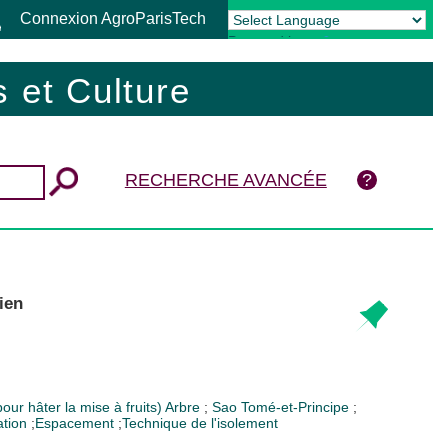
Connexion AgroParisTech
Powered by
Translate
 et Culture
RECHERCHE AVANCÉE
ien
ur hâter la mise à fruits)
Arbre
;
Sao Tomé-et-Principe
;
ation
;
Espacement
;
Technique de l'isolement