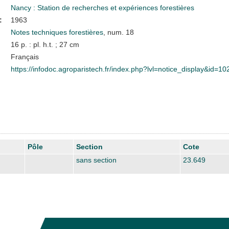
Nancy : Station de recherches et expériences forestières
:
1963
Notes techniques forestières
, num. 18
16 p. : pl. h.t. ; 27 cm
Français
https://infodoc.agroparistech.fr/index.php?lvl=notice_display&id=1
Pôle
Section
Cote
sans section
23.649