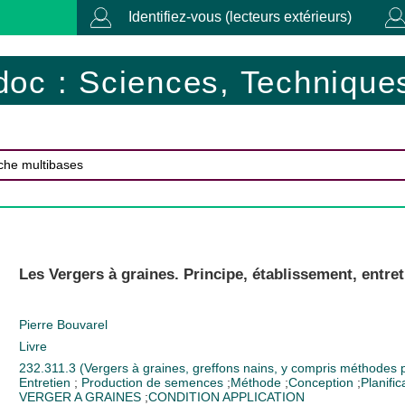
Identifiez-vous (lecteurs extérieurs)
doc : Sciences, Techniques
Les Vergers à graines. Principe, établissement, entret
Pierre Bouvarel
Livre
232.311.3 (Vergers à graines, greffons nains, y compris méthodes po
Entretien
;
Production de semences
;
Méthode
;
Conception
;
Planific
VERGER A GRAINES
;
CONDITION APPLICATION