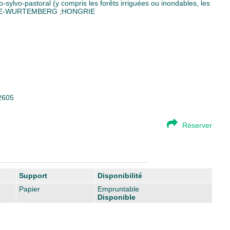
o-sylvo-pastoral (y compris les forêts irriguées ou inondables, les
E-WURTEMBERG
;
HONGRIE
02605
Réserver
Support
Disponibilité
Papier
Empruntable
Disponible