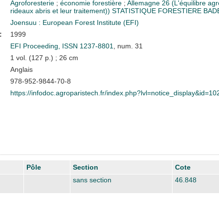
Agroforesterie
;
économie forestière
;
Allemagne
26 (L'équilibre agr
rideaux abris et leur traitement))
STATISTIQUE FORESTIERE
BAD
Joensuu : European Forest Institute (EFI)
:
1999
EFI Proceeding, ISSN 1237-8801
, num. 31
1 vol. (127 p.) ; 26 cm
Anglais
978-952-9844-70-8
https://infodoc.agroparistech.fr/index.php?lvl=notice_display&id=1
Pôle
Section
Cote
sans section
46.848