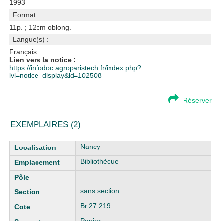
1993
Format :
11p. ; 12cm oblong.
Langue(s) :
Français
Lien vers la notice :
https://infodoc.agroparistech.fr/index.php?
lvl=notice_display&id=102508
Réserver
EXEMPLAIRES (2)
Liste des exemplaires
Nancy
Bibliothèque
sans section
Br.27.219
Papier