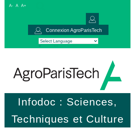
A-
A
A+
Connexion AgroParisTech
Powered by
Translate
Infodoc : Sciences,
Techniques et Culture