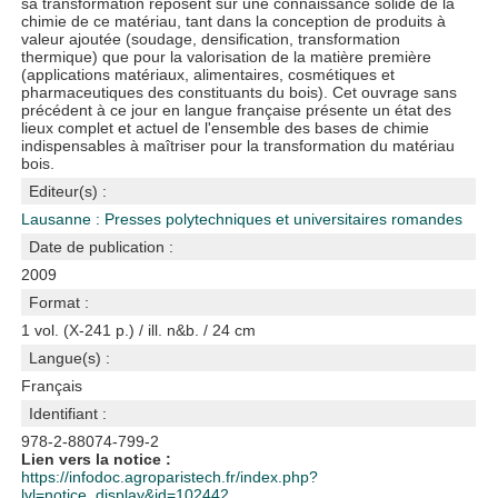
sa transformation reposent sur une connaissance solide de la
chimie de ce matériau, tant dans la conception de produits à
valeur ajoutée (soudage, densification, transformation
thermique) que pour la valorisation de la matière première
(applications matériaux, alimentaires, cosmétiques et
pharmaceutiques des constituants du bois). Cet ouvrage sans
précédent à ce jour en langue française présente un état des
lieux complet et actuel de l'ensemble des bases de chimie
indispensables à maîtriser pour la transformation du matériau
bois.
Editeur(s) :
Lausanne : Presses polytechniques et universitaires romandes
Date de publication :
2009
Format :
1 vol. (X-241 p.) / ill. n&b. / 24 cm
Langue(s) :
Français
Identifiant :
978-2-88074-799-2
Lien vers la notice :
https://infodoc.agroparistech.fr/index.php?
lvl=notice_display&id=102442