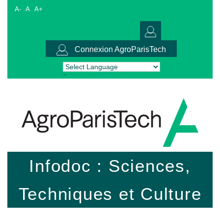
A-
A
A+
Connexion AgroParisTech
Powered by
Translate
Infodoc : Sciences,
Techniques et Culture